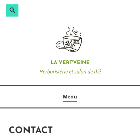
Rechercher :
Search
Skip
to
content
LA VERT'VEINE
Herboristerie et salon de thé
Menu
CONTACT